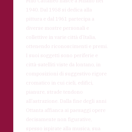
Milo Cattaneo nasce a Milano nel
1940. Dal 1958 si dedica alla
pittura e dal 1961 partecipa a
diverse mostre personali e
collettive in varie città d’Italia,
ottenendo riconoscimenti e premi.
I suoi soggetti sono periferie e
città-satelliti viste da lontano, in
composizioni di suggestivo rigore
cromatico in cui cieli, edifici,
pianure, strade tendono
all’astrazione. Dalla fine degli anni
Ottanta affianca ai paesaggi opere
decisamente non figurative,
spesso ispirate alla musica, sua